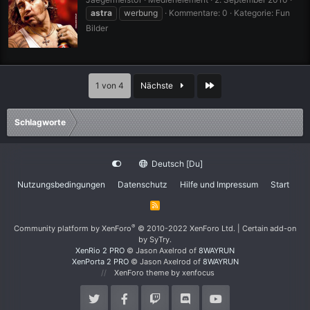
astra
werbung
Kommentare: 0
Kategorie: Fun
Bilder
Letzte
1 von 4
Nächste
Schlagworte
Deutsch [Du]
Nutzungsbedingungen
Datenschutz
Hilfe und Impressum
Start
R
S
S
®
Community platform by XenForo
© 2010-2022 XenForo Ltd.
|
Certain add-on
by SyTry.
XenRio 2 PRO
© Jason Axelrod of
8WAYRUN
XenPorta 2 PRO
© Jason Axelrod of
8WAYRUN
XenForo theme
by xenfocus