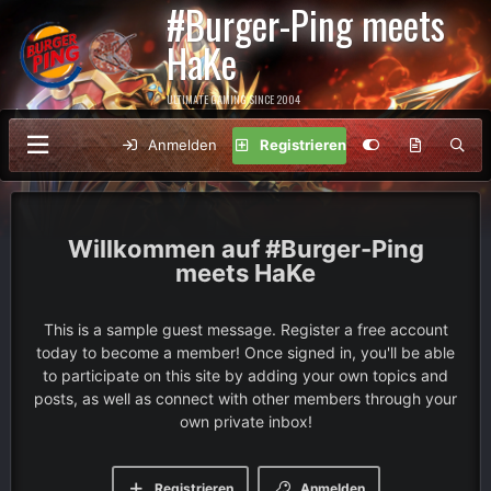
#Burger-Ping meets
HaKe
ULTIMATE GAMING SINCE 2004
Anmelden
Registrieren
#Burger-Ping
meets HaKe
This is a sample guest message. Register a free account
today to become a member! Once signed in, you'll be able
to participate on this site by adding your own topics and
posts, as well as connect with other members through your
own private inbox!
Registrieren
Anmelden