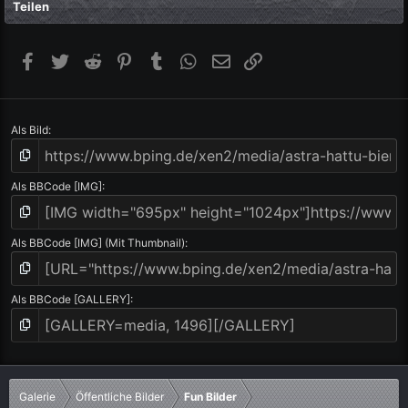
Teilen
e
r
n
(
Facebook
Twitter
Reddit
Pinterest
Tumblr
WhatsApp
E-Mail
Link
e
)
Als Bild
Als BBCode [IMG]
Als BBCode [IMG] (Mit Thumbnail)
Als BBCode [GALLERY]
Galerie
Öffentliche Bilder
Fun Bilder