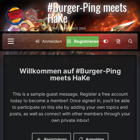
#Burger-Ping meets
HaKe
ULTIMATE GAMING SINCE 2004
Anmelden
Registrieren
#Burger-Ping
meets HaKe
This is a sample guest message. Register a free account
today to become a member! Once signed in, you'll be able
to participate on this site by adding your own topics and
posts, as well as connect with other members through your
own private inbox!
Registrieren
Anmelden