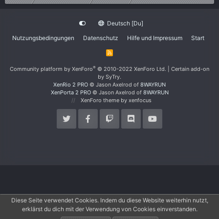
Deutsch [Du]
Nutzungsbedingungen
Datenschutz
Hilfe und Impressum
Start
R
S
S
®
Community platform by XenForo
© 2010-2022 XenForo Ltd.
|
Certain add-on
by SyTry.
XenRio 2 PRO
© Jason Axelrod of
8WAYRUN
XenPorta 2 PRO
© Jason Axelrod of
8WAYRUN
XenForo theme
by xenfocus
Diese Seite verwendet Cookies. Indem du diese Website weiterhin nutzt,
erklärst du dich mit der Verwendung von Cookies einverstanden.