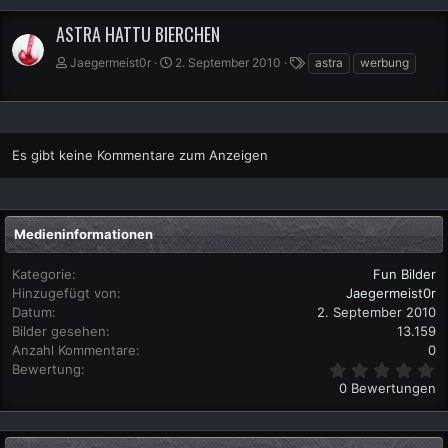
ASTRA HATTU BIERCHEN
S
Jaegermeist0r
2. September 2010
astra
werbung
c
h
l
a
g
Es gibt keine Kommentare zum Anzeigen
w
o
r
t
Medieninformationen
e
Kategorie
Fun Bilder
Hinzugefügt von
Jaegermeist0r
Datum
2. September 2010
Bilder gesehen
13.159
Anzahl Kommentare
0
0
Bewertung
,
0 Bewertungen
0
0
S
t