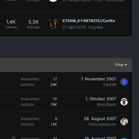
STEAM_0:1:9978215//Carlito
1,4K
5,5K
27. April 2016
Ong Bak
Themen
Beiträge
Filter
7. November 2007
Antworten
17
D
Aufrufe
39K
Dark99
1. Oktober 2007
Antworten
10
Aufrufe
18K
Born2Bash
28. August 2007
Antworten
9
Aufrufe
12K
Fleischpeitsche
G
19. August 2007
Antworten
11