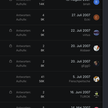
B
e
Aufrufe
14K
brrah
s
p
27. Juli 2007
Antworten
4
E
e
Aufrufe
9K
Ecki
r
r
G
22. Juli 2007
Antworten
4
t
e
Aufrufe
9K
virtus
s
p
G
20. Juli 2007
Antworten
2
e
e
Aufrufe
8K
Aisbaer
r
s
r
p
G
20. Juli 2007
Antworten
2
t
e
e
Aufrufe
8K
gEggO
r
s
r
p
5. Juli 2007
Antworten
41
t
e
Aufrufe
56K
Fleischpeitsche
r
r
G
16. Juni 2007
Antworten
2
t
e
Aufrufe
8K
TUROK
s
p
14. Mai 2007
Antworten
5