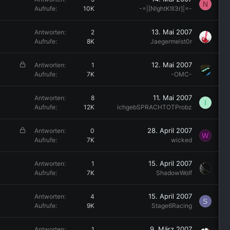
N
e
Aufrufe
10K
-=|[N!ghtK!ll3r]|=-
r
r
13. Mai 2007
Antworten
2
t
Aufrufe
8K
Jaegermeist0r
G
12. Mai 2007
Antworten
1
e
Aufrufe
7K
-OMC-
s
p
11. Mai 2007
Antworten
8
I
e
Aufrufe
12K
ichgebSPRACHTOTProbz
r
r
G
28. April 2007
Antworten
0
t
W
e
Aufrufe
7K
wicked
s
p
15. April 2007
Antworten
1
e
Aufrufe
7K
ShadowWolf
r
r
15. April 2007
Antworten
4
t
S
Aufrufe
9K
Stage6Racing
9. März 2007
Antworten
1