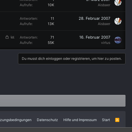
Aufrufe
10K
Aisbaer
28. Februar 2007
Antworten
11
Aufrufe
13K
Aisbaer
G
P
16. Februar 2007
Antworten
71
e
o
Aufrufe
55K
virtus
s
l
p
l
Du musst dich einloggen oder registrieren, um hier zu posten.
e
r
r
t
tzungsbedingungen
Datenschutz
Hilfe und Impressum
Start
R
S
S