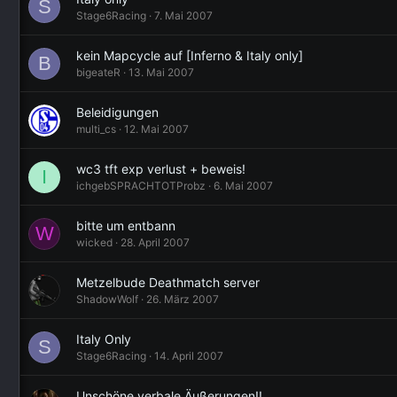
S
Stage6Racing
7. Mai 2007
kein Mapcycle auf [Inferno & Italy only]
B
bigeateR
13. Mai 2007
Beleidigungen
multi_cs
12. Mai 2007
wc3 tft exp verlust + beweis!
I
ichgebSPRACHTOTProbz
6. Mai 2007
bitte um entbann
W
wicked
28. April 2007
Metzelbude Deathmatch server
ShadowWolf
26. März 2007
Italy Only
S
Stage6Racing
14. April 2007
Unschöne verbale Äußerungen!!