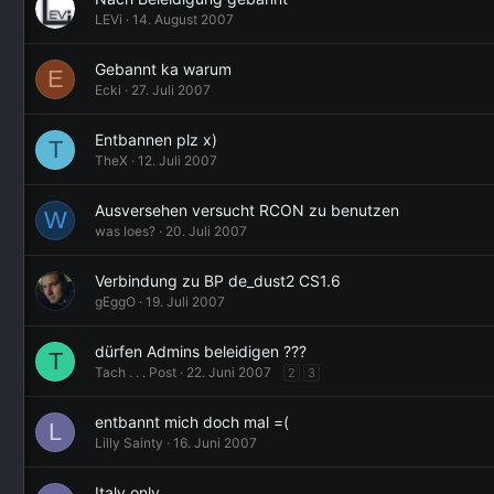
LEVi
14. August 2007
Gebannt ka warum
E
Ecki
27. Juli 2007
Entbannen plz x)
T
TheX
12. Juli 2007
Ausversehen versucht RCON zu benutzen
W
was loes?
20. Juli 2007
Verbindung zu BP de_dust2 CS1.6
gEggO
19. Juli 2007
dürfen Admins beleidigen ???
T
Tach . . . Post
22. Juni 2007
2
3
entbannt mich doch mal =(
L
Lilly Sainty
16. Juni 2007
Italy only