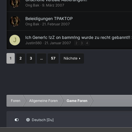
Ong Bak
9. März 2007
Beleidigungen TPAKTOP
Ong Bak
21. Februar 2007
Ich Gener!c !zZ on bamm!ng wurde zu recht gebannt!! 
J
Justin560
21. Januar 2007
2
3
4
1
2
3
…
57
Nächste
Foren
Allgemeine Foren
Game Foren
Deutsch [Du]
®
Community platform by XenForo
© 2010-2022 XenForo Ltd.
|
Certain add-on 