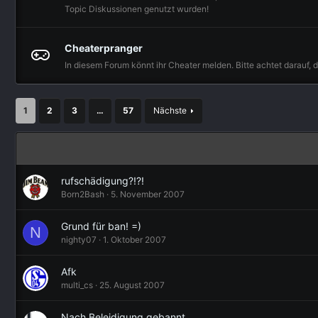
Topic Diskussionen genutzt wurden!
Cheaterpranger
In diesem Forum könnt ihr Cheater melden. Bitte achtet darauf, 
1
2
3
…
57
Nächste
rufschädigung?!?!
Born2Bash
5. November 2007
Grund für ban! =)
N
nighty07
1. Oktober 2007
Afk
multi_cs
25. August 2007
Nach Beleidigung gebannt