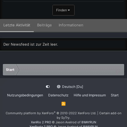
Finden
Letzte Aktivität
Beiträge
Informationen
Der Newsfeed ist zur Zeit leer.
Start
Deutsch [Du]
Nutzungsbedingungen
Datenschutz
Hilfe und Impressum
Start
R
S
S
®
Community platform by XenForo
© 2010-2022 XenForo Ltd.
|
Certain add-on
by SyTry.
XenRio 2 PRO
© Jason Axelrod of
8WAYRUN
XenPorta 2 PRO
© Jason Axelrod of
8WAYRUN