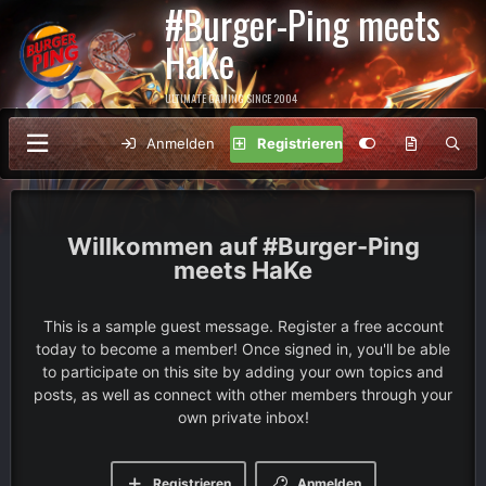
#Burger-Ping meets
HaKe
ULTIMATE GAMING SINCE 2004
Anmelden
Registrieren
#Burger-Ping
meets HaKe
This is a sample guest message. Register a free account
today to become a member! Once signed in, you'll be able
to participate on this site by adding your own topics and
posts, as well as connect with other members through your
own private inbox!
Registrieren
Anmelden