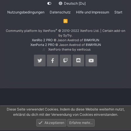
Deutsch [Du]
Nutzungsbedingungen
Datenschutz
Hilfe und Impressum
Start
R
S
S
®
Community platform by XenForo
© 2010-2022 XenForo Ltd.
|
Certain add-on
by SyTry.
XenRio 2 PRO
© Jason Axelrod of
8WAYRUN
XenPorta 2 PRO
© Jason Axelrod of
8WAYRUN
XenForo theme
by xenfocus
Diese Seite verwendet Cookies. Indem du diese Website weiterhin nutzt,
erklärst du dich mit der Verwendung von Cookies einverstanden.
Akzeptieren
Erfahre mehr…
Foren
Aktuelles
Anmelden
Registrieren
Suche