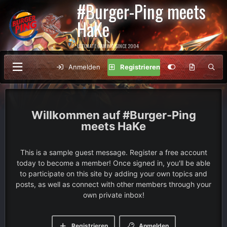
#Burger-Ping meets
HaKe
ULTIMATE GAMING SINCE 2004
Anmelden
Registrieren
#Burger-Ping
meets HaKe
This is a sample guest message. Register a free account
today to become a member! Once signed in, you'll be able
to participate on this site by adding your own topics and
posts, as well as connect with other members through your
own private inbox!
Registrieren
Anmelden