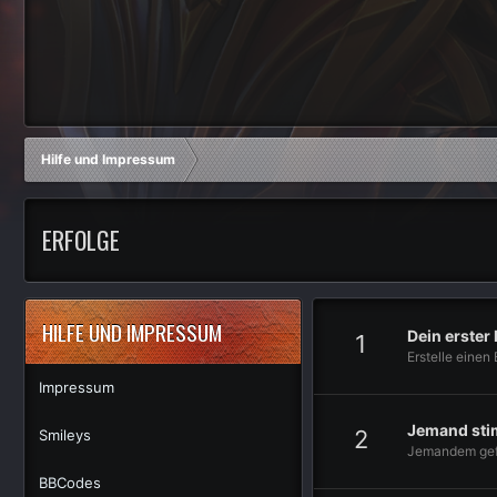
Hilfe und Impressum
ERFOLGE
HILFE UND IMPRESSUM
Dein erster 
1
Erstelle einen 
Impressum
Jemand sti
2
Smileys
Jemandem gefäl
BBCodes