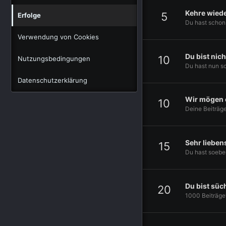
Kehre wied
5
Erfolge
Du hast schon 
Verwendung von Cookies
Du bist nic
10
Nutzungsbedingungen
Du hast nun sc
Datenschutzerklärung
Wir mögen 
10
Deine Beiträg
Sehr lieben
15
Du hast soebe
Du bist süch
20
1000 Beiträge