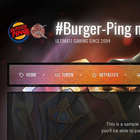
#Burger-Ping 
ULTIMATE GAMING SINCE 2004
HOME
FOREN
AKTUELLES
This is a sampl
you'll be able to p