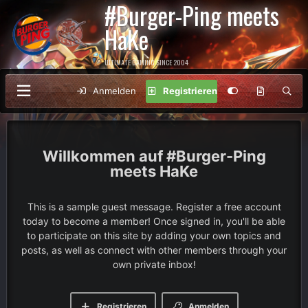
#Burger-Ping meets
HaKe
ULTIMATE GAMING SINCE 2004
Anmelden
Registrieren
#Burger-Ping
meets HaKe
This is a sample guest message. Register a free account
today to become a member! Once signed in, you'll be able
to participate on this site by adding your own topics and
posts, as well as connect with other members through your
own private inbox!
Registrieren
Anmelden