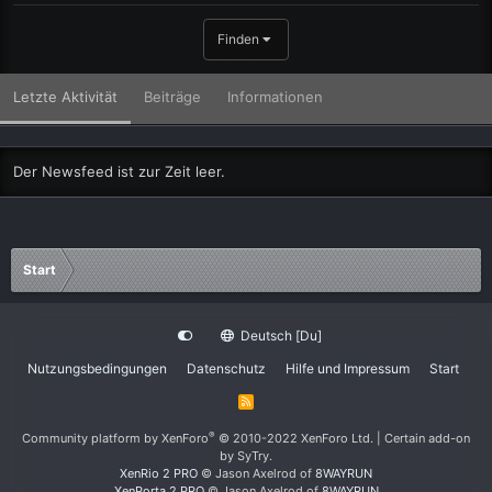
Finden
Letzte Aktivität
Beiträge
Informationen
Der Newsfeed ist zur Zeit leer.
Start
Deutsch [Du]
Nutzungsbedingungen
Datenschutz
Hilfe und Impressum
Start
R
S
S
®
Community platform by XenForo
© 2010-2022 XenForo Ltd.
|
Certain add-on
by SyTry.
XenRio 2 PRO
© Jason Axelrod of
8WAYRUN
XenPorta 2 PRO
© Jason Axelrod of
8WAYRUN